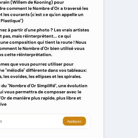
ain (Willem de Kooning) pour
e comment le Nombre d'Or a traversé les
t les courants (c'est ce qu'on appelle un
 Plastique")
ez à partir d'une photo ? Les vrais artistes
 pas, mais réinterprètent... ce qui
 une composition qui tient la route ! Nous
omment le Nombre d'Or bien utilisé vous
ns cette réinterprétation.
hmes que vous pourrez utiliser pour
ne "mélodie" différente dans vos tableaux:
, les ovoïdes, les ellipses et les spirales.
e du "Nombre d'Or Simplifié", une évolution
ui vous permettra de composer avec le
r de manière plus rapide, plus libre et
tive
Appliquez