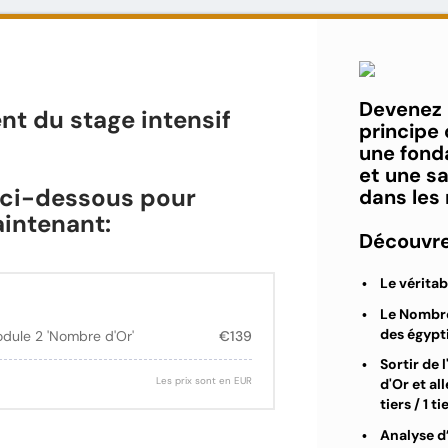
Devenez l
nt du stage intensif
principe
une fonda
et une sa
 ci-dessous pour
dans les
aintenant:
Découvr
Le véritab
Le Nombre 
des égypti
dule 2 'Nombre d'Or'
€139
Sortir de
Les prix sont en EUR
d'Or et al
tiers / 1 t
Analyse d