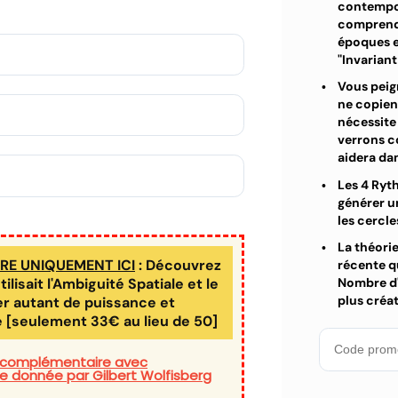
contempor
comprendr
époques e
"Invariant
Vous peign
ne copient
nécessite
verrons c
aidera da
Les 4 Ryt
générer u
les cercles
La théori
E UNIQUEMENT ICI
: Découvrez
récente q
isait l'Ambiguité Spatiale et le
Nombre d'O
plus créa
r autant de puissance et
e [seulement 33€ au lieu de 50]
s complémentaire avec
e donnée par Gilbert Wolfisberg